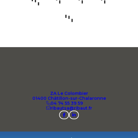
Groupe RIBAUT
ZA Le Colombier
01400 Châtillon-sur-Chalaronne
04 74 55 39 59
ribautsa@ribaut.fr